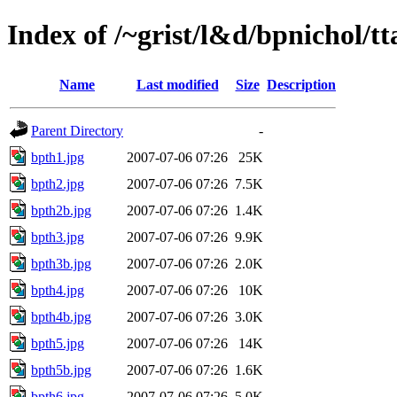
Index of /~grist/l&d/bpnichol/tt
Name
Last modified
Size
Description
Parent Directory
-
bpth1.jpg
2007-07-06 07:26
25K
bpth2.jpg
2007-07-06 07:26
7.5K
bpth2b.jpg
2007-07-06 07:26
1.4K
bpth3.jpg
2007-07-06 07:26
9.9K
bpth3b.jpg
2007-07-06 07:26
2.0K
bpth4.jpg
2007-07-06 07:26
10K
bpth4b.jpg
2007-07-06 07:26
3.0K
bpth5.jpg
2007-07-06 07:26
14K
bpth5b.jpg
2007-07-06 07:26
1.6K
bpth6.jpg
2007-07-06 07:26
5.0K